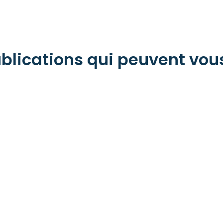
blications qui peuvent vou
é 2026 – N°25
Toutes les publications