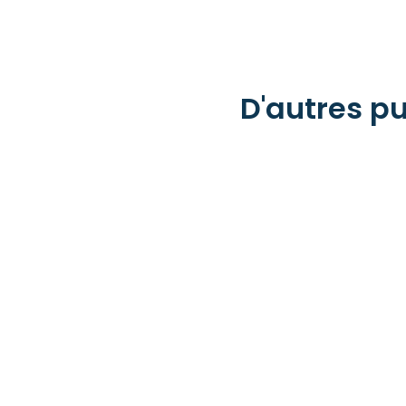
D'autres pu
6 JUILLET 2026
« Été 2026 : 1-2-3 partez ! » – Lourdes ma Ville – Ét