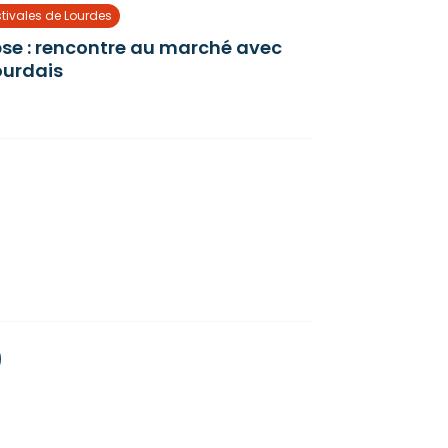
stivales de Lourdes
ipse : rencontre au marché avec
ourdais
e