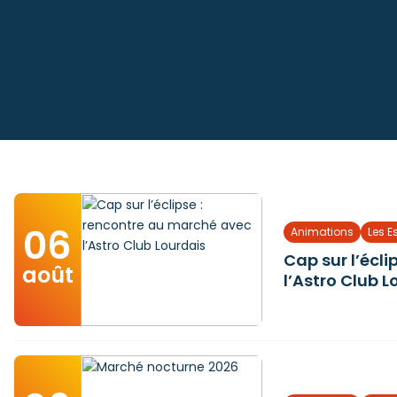
06
Animations
Les E
Cap sur l’écl
août
l’Astro Club L