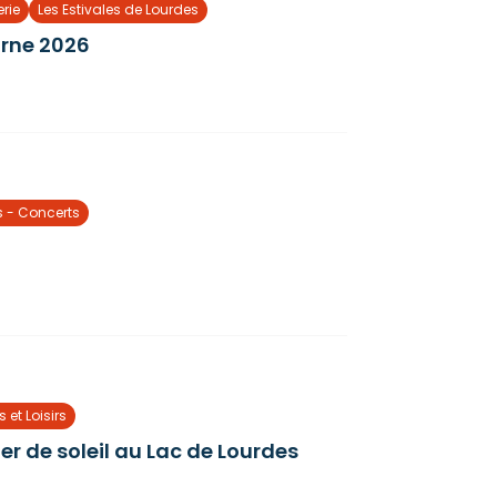
rie
Les Estivales de Lourdes
rne 2026
s - Concerts
s et Loisirs
er de soleil au Lac de Lourdes