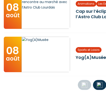
08
Animations
Les E
Cap sur l’écl
août
l’Astro Club L
08
Sports et Loisirs
Yog(A)Musé
août