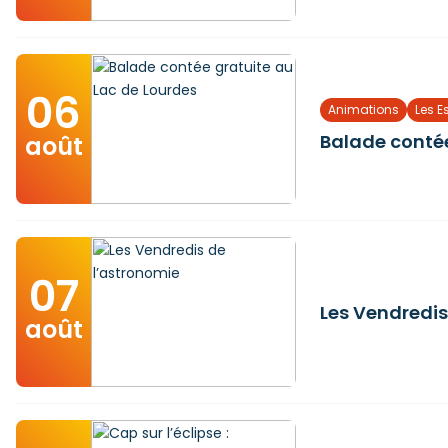
06
Animations
Les E
Balade contée
août
07
Les Vendredis
août