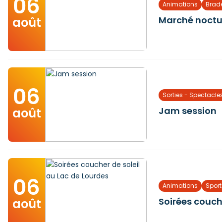
06
Animations
Brade
Marché noctu
août
06
Sorties - Spectacle
Jam session
août
06
Animations
Sport
Soirées couch
août