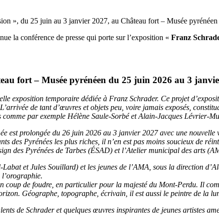
nue la conférence de presse qui porte sur l’exposition «
Franz Schrader
eau fort – Musée pyrénéen du 25 juin 2026 au 3 janvier
lle exposition temporaire dédiée à Franz Schrader. Ce projet d’exposi
e. L’arrivée de tant d’œuvres et objets peu, voire jamais exposés, const
ins comme par exemple Hélène Saule-Sorbé et Alain-Jacques Lévrier-Mu
ée est prolongée du 26 juin 2026 au 3 janvier 2027 avec une nouvelle 
s des Pyrénées les plus riches, il n’en est pas moins soucieux de réint
esign des Pyrénées de Tarbes (ÉSAD) et l’Atelier municipal des arts (A
Labat et Jules Souillard) et les jeunes de l’AMA, sous la direction d’
 l’orographie.
n coup de foudre, en particulier pour la majesté du Mont-Perdu. Il co
horizon. Géographe, topographe, écrivain, il est aussi le peintre de la l
talents de Schrader et quelques œuvres inspirantes de jeunes artistes a