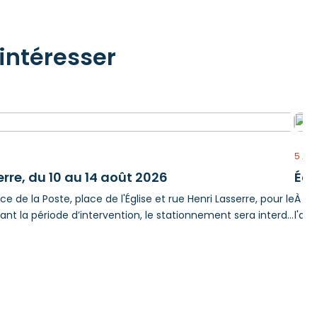
intéresser
5 AO
erre, du 10 au 14 août 2026
Écl
e de la Poste, place de l'Église et rue Henri Lasserre, pour le
À l'
nt la période d’intervention, le stationnement sera interdit
l'as
part