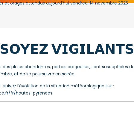
𝗦𝗢𝗬𝗘𝗭 𝗩𝗜𝗚𝗜𝗟𝗔𝗡𝗧
ue des pluies abondantes, parfois orageuses, sont susceptibles d
mbre, et de se poursuivre en soirée.
 suivez l’évolution de la situation météorologique sur :
ce.fr/fr/hautes-pyrenees