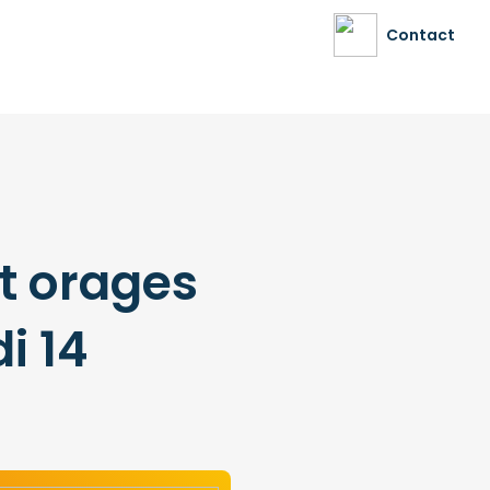
Contact
et orages
i 14