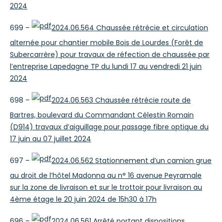
2024
699 –
2024.06.564 Chaussée rétrécie et circulation
alternée pour chantier mobile Bois de Lourdes (Forêt de
Subercarrère) pour travaux de réfection de chaussée par
l’entreprise Lapedagne TP du lundi 17 au vendredi 21 juin
2024
698 –
2024.06.563 Chaussée rétrécie route de
Bartres, boulevard du Commandant Célestin Romain
(D914) travaux d’aiguillage pour passage fibre optique du
17 juin au 07 juillet 2024
697 –
2024.06.562 Stationnement d’un camion grue
au droit de l’hôtel Madonna au n° 16 avenue Peyramale
sur la zone de livraison et sur le trottoir pour livraison au
4ème étage le 20 juin 2024 de 15h30 à 17h
696 –
2024.06.561 Arrêté portant dispositions