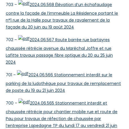
703 –
2024.06.568 Élévation d’un échafaudage
contre la façade de l’immeuble La Résidence portant le
n°1 rue de la Halle pour travaux de ravalement de la
façade du 20 juin au 19 août 2024
702 –
2024.06.567 Route barrée rue bartayres
chaussée rétrécie avenue du Maréchal Joffre et rue
Lafitte travaux passage fibre optique du 20 au 25 juin
2024
701 –
2024.06.566 Stationnement interdit sur le
parking de la ludothèque pour travaux de remplacement
de poste du 19 au 21 juin 2024
700 –
2024.06.565 Stationnement interdit et
chaussée rétrécie pour chantier mobile rue et route de
Pau pour travaux de réfection de chaussée par
l’entreprise Lapedagne TP du lundi 17 au vendredi 21 juin