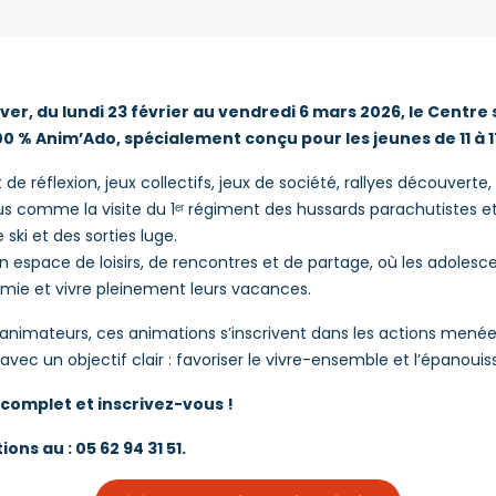
er, du lundi 23 février au vendredi 6 mars 2026, le Centre
% Anim’Ado, spécialement conçu pour les jeunes de 11 à 1
de réflexion, jeux collectifs, jeux de société, rallyes découverte, s
s comme la visite du 1ᵉʳ régiment des hussards parachutistes et
ki et des sorties luge.
n espace de loisirs, de rencontres et de partage, où les adoles
mie et vivre pleinement leurs vacances.
animateurs, ces animations s’inscrivent dans les actions menées
 avec un objectif clair : favoriser le vivre-ensemble et l’épanou
omplet et inscrivez-vous !
ons au : 05 62 94 31 51.