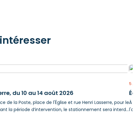
intéresser
5 AO
erre, du 10 au 14 août 2026
Écl
e de la Poste, place de l'Église et rue Henri Lasserre, pour le
À l'
nt la période d’intervention, le stationnement sera interdit
l'as
part