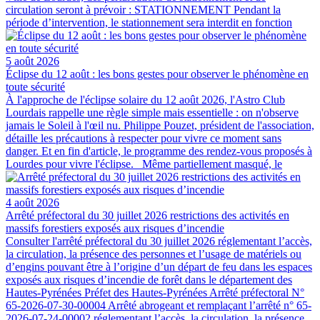
circulation seront à prévoir : STATIONNEMENT Pendant la
période d’intervention, le stationnement sera interdit en fonction
5 août 2026
Éclipse du 12 août : les bons gestes pour observer le phénomène en
toute sécurité
À l'approche de l'éclipse solaire du 12 août 2026, l'Astro Club
Lourdais rappelle une règle simple mais essentielle : on n'observe
jamais le Soleil à l'œil nu. Philippe Pouzet, président de l'association,
détaille les précautions à respecter pour vivre ce moment sans
danger. Et en fin d'article, le programme des rendez-vous proposés à
Lourdes pour vivre l'éclipse. Même partiellement masqué, le
4 août 2026
Arrêté préfectoral du 30 juillet 2026 restrictions des activités en
massifs forestiers exposés aux risques d’incendie
Consulter l'arrêté préfectoral du 30 juillet 2026 réglementant l’accès,
la circulation, la présence des personnes et l’usage de matériels ou
d’engins pouvant être à l’origine d’un départ de feu dans les espaces
exposés aux risques d’incendie de forêt dans le département des
Hautes-Pyrénées Préfet des Hautes-Pyrénées Arrêté préfectoral N°
65-2026-07-30-00004 Arrêté abrogeant et remplaçant l’arrêté n° 65-
2026-07-24-00002 réglementant l’accès, la circulation, la présence