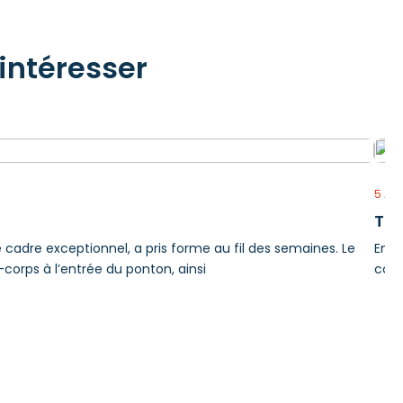
intéresser
5 AO
Tra
e cadre exceptionnel, a pris forme au fil des semaines. Le
En r
-corps à l’entrée du ponton, ainsi
comp
en f