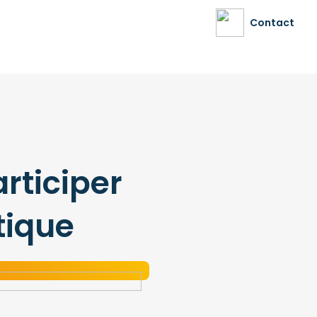
Contact
rticiper
atique