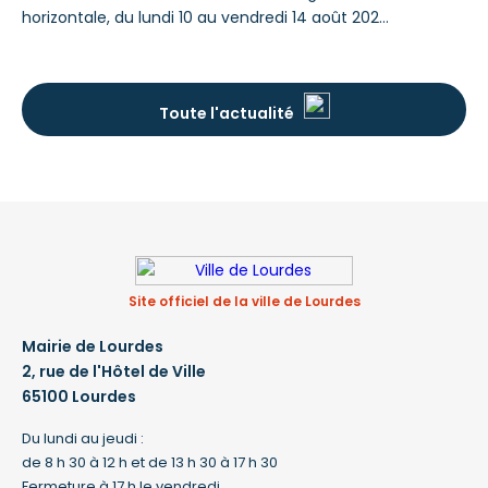
horizontale, du lundi 10 au vendredi 14 août 2026
l'œil nu. Phi
inclus, rue de Langelle, place de la Poste, place
l'association
de l'Église et rue Henri Lasserre, pour le compte
respecter p
de la Ville de Lourdes, des perturbations de
Et en fin d'
Toute l'actualité
stationnement et de circulation seront à
vous proposé
prévoir : STATIONNEMENT Pendant la période
Même partie
d’intervention, le stationnement sera interdit en
fonction
Site officiel de la ville de Lourdes
Mairie de Lourdes
2, rue de l'Hôtel de Ville
65100 Lourdes
Du lundi au jeudi :
de 8 h 30 à 12 h et de 13 h 30 à 17 h 30
Fermeture à 17 h le vendredi