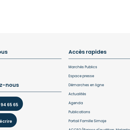
ous
Accès rapides
Marchés Publics
Espace presse
z-nous
Démarches en ligne
Actualités
Agenda
 94 65 65
Publications
écrire
Portail Famille Simaje
ACCEO (Baisse d'audition, Malente