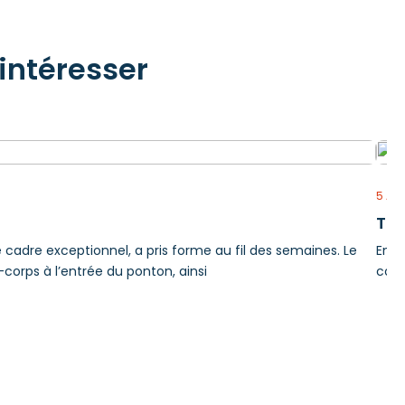
intéresser
5 AO
Tra
e cadre exceptionnel, a pris forme au fil des semaines. Le
En r
-corps à l’entrée du ponton, ainsi
comp
en f