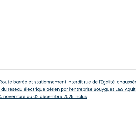
214 Route barrée et stationnement interdit rue de l’Egalité, chauss
 du réseau électrique aérien par l’entreprise Bouygues E&S Aqu
24 novembre au 02 décembre 2025 inclus