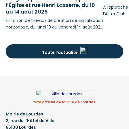
l’Église et rue Henri Lasserre, du 10
À l'approche 
au 14 août 2026
l'Astro Club 
En raison de travaux de création de signalisation
mais essentie
horizontale, du lundi 10 au vendredi 14 août 2026
l'œil nu. Phi
inclus, rue de Langelle, place de la Poste, place
l'association
de l'Église et rue Henri Lasserre, pour le compte
respecter p
de la Ville de Lourdes, des perturbations de
Et en fin d'
Toute l'actualité
stationnement et de circulation seront à
vous proposé
prévoir : STATIONNEMENT Pendant la période
Même partie
d’intervention, le stationnement sera interdit en
fonction
Site officiel de la ville de Lourdes
Mairie de Lourdes
2, rue de l'Hôtel de Ville
65100 Lourdes