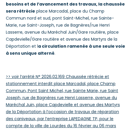
besoins et de l’avancement des travaux, la chaussée
sera rétrécie
place Marcadal, place du Champ
Commun nord et sud, pont Saint-Michel, rue Sainte-
Marie, rue Saint-Joseph, rue de Bagnères/rue Henri
Lasserre, avenue du Maréchal Juin/Gare routière, place
Capdevielle/Gare routière et avenue des Martyrs de la
Déportation et
l
a circulation ramenée à une seule voie
à sens unique alterné
.
>> voir l’arrêté N° 2026.02.169 Chaussée rétrécie et
stationnement interdit place Marcadal, place Champ
Commun, Pont Saint Michel, rue Sainte Marie, rue Saint
Joseph, rue de Bagnères rue Henri Lasserre, avenue du
Maréchal Juin, place Capdevielle et avenue des Martyrs
de la Déportation à l’occasion de travaux de réparation
des caniveaux, par l’entreprise LAPEDAGNE TP, pour le
compte de la ville de Lourdes du 16 février au 06 mars