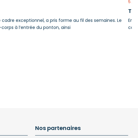
5 AO
Tra
e cadre exceptionnel, a pris forme au fil des semaines. Le
En r
-corps à l’entrée du ponton, ainsi
comp
en f
Nos partenaires