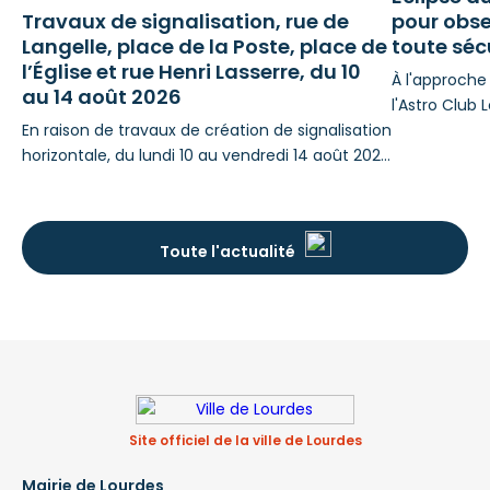
Travaux de signalisation, rue de
pour obs
Langelle, place de la Poste, place de
toute séc
l’Église et rue Henri Lasserre, du 10
À l'approche 
au 14 août 2026
l'Astro Club 
En raison de travaux de création de signalisation
mais essentie
horizontale, du lundi 10 au vendredi 14 août 2026
l'œil nu. Phi
inclus, rue de Langelle, place de la Poste, place
l'association
de l'Église et rue Henri Lasserre, pour le compte
respecter p
de la Ville de Lourdes, des perturbations de
Et en fin d'
Toute l'actualité
stationnement et de circulation seront à
vous proposé
prévoir : STATIONNEMENT Pendant la période
Même partie
d’intervention, le stationnement sera interdit en
fonction
Site officiel de la ville de Lourdes
Mairie de Lourdes