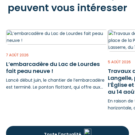
peuvent vous intéresser
7 AOÛT 2026
5 AOÛT 2026
L’embarcadère du Lac de Lourdes
fait peau neuve !
Travaux d
Langelle,
Lancé début juin, le chantier de l’embarcadère
l’Église e
est terminé. Le ponton flottant, qui offre aux
au 14 aoû
visiteurs un point de vue sur ce cadre
exceptionnel, a pris forme au fil des semaines.
En raison de
Le montage des structures et leur mise en eau
horizontale, 
ont été réalisés fin juillet. Les équipes ont
inclus, rue d
ensuite procédé à la pose des garde-corps à
de l'Église e
l’entrée du ponton, ainsi
de la Ville d
Toute l'actualité