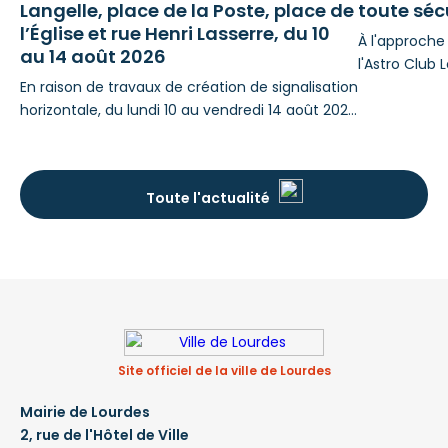
Langelle, place de la Poste, place de
toute séc
l’Église et rue Henri Lasserre, du 10
À l'approche 
au 14 août 2026
l'Astro Club 
En raison de travaux de création de signalisation
mais essentie
horizontale, du lundi 10 au vendredi 14 août 2026
l'œil nu. Phi
inclus, rue de Langelle, place de la Poste, place
l'association
de l'Église et rue Henri Lasserre, pour le compte
respecter p
de la Ville de Lourdes, des perturbations de
Et en fin d'
Toute l'actualité
stationnement et de circulation seront à
vous proposé
prévoir : STATIONNEMENT Pendant la période
Même partie
d’intervention, le stationnement sera interdit en
fonction
Site officiel de la ville de Lourdes
Mairie de Lourdes
2, rue de l'Hôtel de Ville