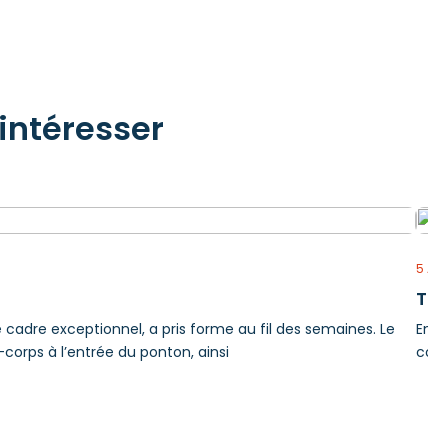
intéresser
5 AO
Tra
e cadre exceptionnel, a pris forme au fil des semaines. Le
En r
-corps à l’entrée du ponton, ainsi
comp
en f