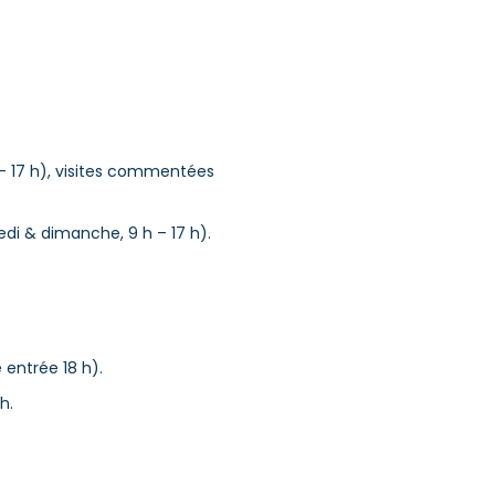
 h – 17 h), visites commentées
edi & dimanche, 9 h – 17 h).
 entrée 18 h).
h.