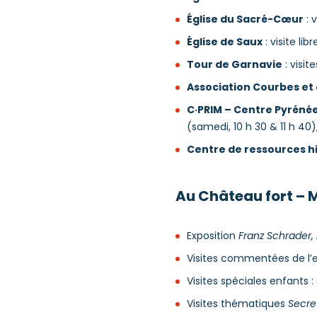
Église du Sacré-Cœur
: 
Église de Saux
: visite li
Tour de Garnavie
: visi
Association Courbes et
C·PRIM – Centre Pyréné
(samedi, 10 h 30 & 11 h 40
Centre de ressources h
Au Château fort –
Exposition
Franz Schrader,
Visites commentées de l’ex
Visites spéciales enfants :
Visites thématiques
Secre