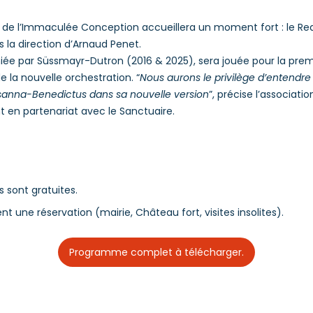
ue de l’Immaculée Conception accueillera un moment fort : le R
s la direction d’Arnaud Penet.
niée par Süssmayr-Dutron (2016 & 2025), sera jouée pour la prem
e la nouvelle orchestration. “
Nous aurons le privilège d’entendre
sanna-Benedictus dans sa nouvelle version
”, précise l’associati
 en partenariat avec le Sanctuaire.
 sont gratuites.
nt une réservation (mairie, Château fort, visites insolites).
Programme complet à télécharger.