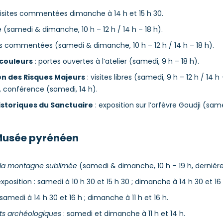
visites commentées dimanche à 14 h et 15 h 30.
bre (samedi & dimanche, 10 h – 12 h / 14 h – 18 h).
tes commentées (samedi & dimanche, 10 h – 12 h / 14 h – 18 h).
 couleurs
: portes ouvertes à l’atelier (samedi, 9 h – 18 h).
en des Risques Majeurs
: visites libres (samedi, 9 h – 12 h / 14
), conférence (samedi, 14 h).
istoriques du Sanctuaire
: exposition sur l’orfèvre Goudji (sam
 Musée pyrénéen
 la montagne sublimée
(samedi & dimanche, 10 h – 19 h, dernière
position : samedi à 10 h 30 et 15 h 30 ; dimanche à 14 h 30 et 16 
 samedi à 14 h 30 et 16 h ; dimanche à 11 h et 16 h.
ts archéologiques
: samedi et dimanche à 11 h et 14 h.