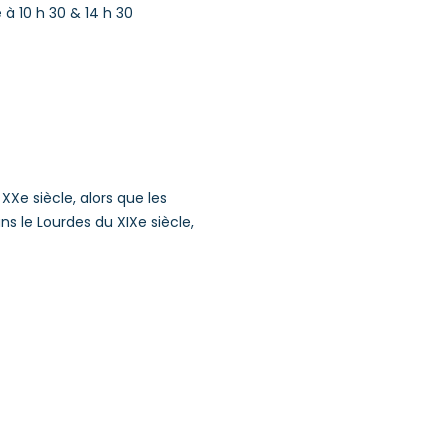
à 10 h 30 & 14 h 30
 XX
e
siècle, alors que les
ans le Lourdes du XIX
e
siècle,