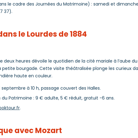
ans le cadre des Journées du Matrimoine) : samedi et dimanche 
7 37).
ans le Lourdes de 1884
deux heures dévoile le quotidien de la cité mariale à l’aube du
 petite bourgade. Cette visite théâtralisée plonge les curieux d
andière haute en couleur.
septembre à 10 h, passage couvert des Halles.
 du Patrimoine : 9 € adulte, 5 € réduit, gratuit -6 ans.
poktour.fr
.
ique avec Mozart