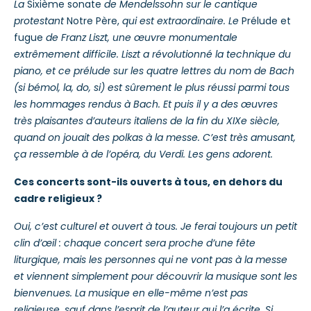
La
Sixième sonate
de Mendelssohn sur le cantique
protestant
Notre Père,
qui est extraordinaire. Le
Prélude et
fugue
de Franz Liszt, une œuvre monumentale
extrêmement difficile. Liszt a révolutionné la technique du
piano, et ce prélude sur les quatre lettres du nom de Bach
(si bémol, la, do, si) est sûrement le plus réussi parmi tous
les hommages rendus à Bach. Et puis il y a des œuvres
très plaisantes d’auteurs italiens de la fin du XIX
e
siècle,
quand on jouait des polkas à la messe. C’est très amusant,
ça ressemble à de l’opéra, du Verdi. Les gens adorent.
Ces concerts sont-ils ouverts à tous, en dehors du
cadre religieux ?
Oui, c’est culturel et ouvert à tous. Je ferai toujours un petit
clin d’œil : chaque concert sera proche d’une fête
liturgique, mais les personnes qui ne vont pas à la messe
et viennent simplement pour découvrir la musique sont les
bienvenues. La musique en elle-même n’est pas
religieuse, sauf dans l’esprit de l’auteur qui l’a écrite. Si