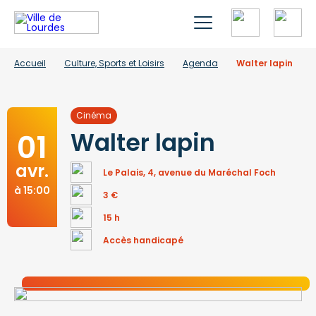
Accueil
Culture, Sports et Loisirs
Agenda
Walter lapin
Cinéma
01
Walter lapin
avr.
Le Palais, 4, avenue du Maréchal Foch
à 15:00
3 €
15 h
Accès handicapé