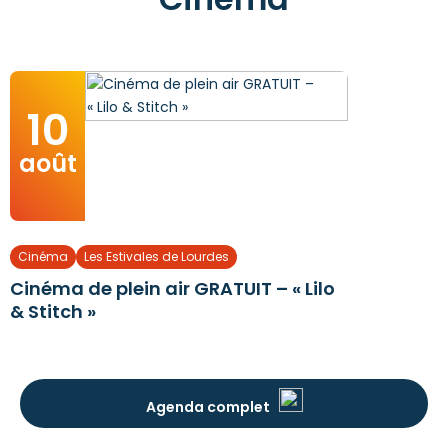
10
août
Cinéma
Les Estivales de Lourdes
Cinéma de plein air GRATUIT – « Lilo
& Stitch »
Agenda complet