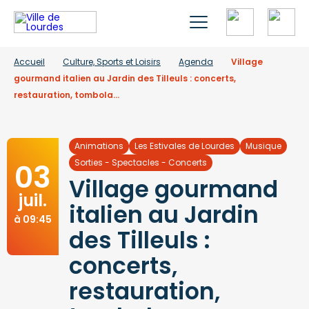
Accueil
Culture, Sports et Loisirs
Agenda
Village
gourmand italien au Jardin des Tilleuls : concerts,
restauration, tombola…
Animations
Les Estivales de Lourdes
Musique
03
Sorties - Spectacles - Concerts
Village gourmand
juil.
italien au Jardin
à 09:45
des Tilleuls :
concerts,
restauration,