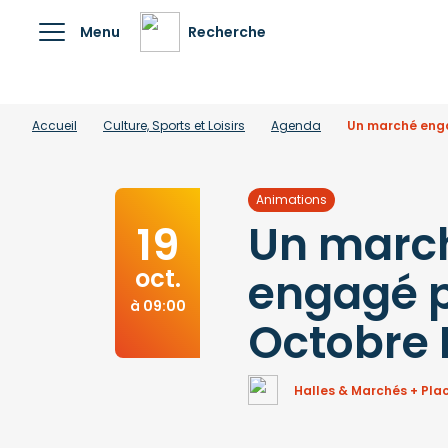
Menu
Recherche
Accueil
Culture, Sports et Loisirs
Agenda
Un marché eng
Animations
Un marc
19
oct.
engagé 
à 09:00
Octobre 
Halles & Marchés + P