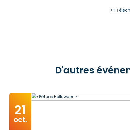
>> Téléch
D'autres événem
21
oct.