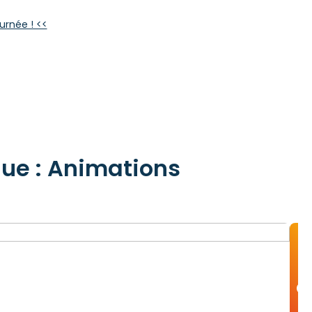
urnée ! <<
que : Animations
a