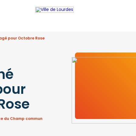
agé pour Octobre Rose
hé
pour
Rose
lace du Champ commun