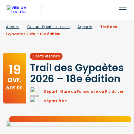
Accueil
Culture, Sports et Loisirs
Agenda
Trail des
Gypaètes 2026 – 18e édition
Sports et Loisirs
19
Trail des Gypaètes
2026 – 18e édition
avr.
à 09:00
Départ : Gare du Funiculaire du Pic du Jer
Départ à 9 h