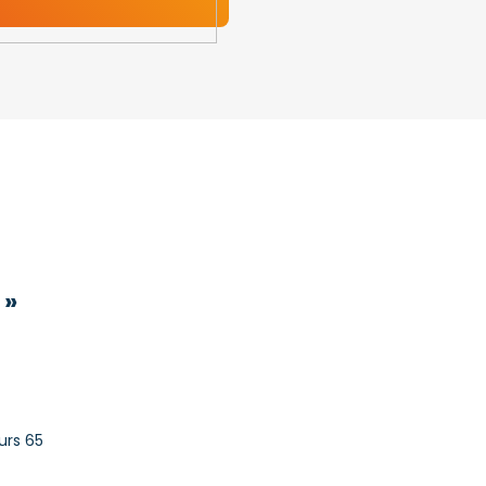
 »
urs 65