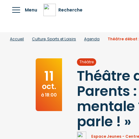
Menu
Recherche
Accueil
Culture, Sports et Loisirs
Agenda
Théâtre débat :
Théâtre
Théâtre d
11
oct.
Parents 
à 18:00
mentale 
parle ! »
Espace Jeunes - Centre