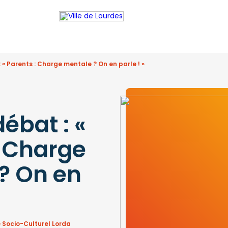
 « Parents : Charge mentale ? On en parle ! »
ébat : «
: Charge
? On en
 Socio-Culturel Lorda