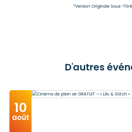
*Version Originale Sous-Titr
D'autres évén
10
août