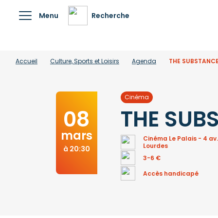
Menu
Recherche
Accueil
Culture, Sports et Loisirs
Agenda
THE SUBSTANC
Cinéma
THE SUB
08
mars
Cinéma Le Palais - 4 av
Lourdes
à 20:30
3-6 €
Accès handicapé