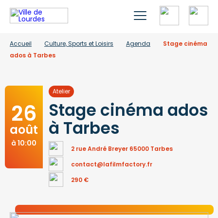
Accueil
Culture, Sports et Loisirs
Agenda
Stage cinéma
ados à Tarbes
Atelier
26
Stage cinéma ados
à Tarbes
août
à 10:00
2 rue André Breyer 65000 Tarbes
contact@lafilmfactory.fr
290 €