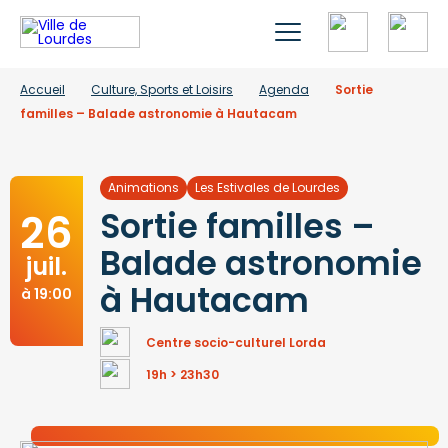
Accueil
Culture, Sports et Loisirs
Agenda
Sortie
familles – Balade astronomie à Hautacam
Animations
Les Estivales de Lourdes
26
Sortie familles –
Balade astronomie
juil.
à Hautacam
à 19:00
Centre socio-culturel Lorda
19h > 23h30