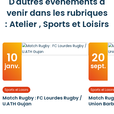
D'autres événements à
venir dans les rubriques
: Atelier , Sports et Loisirs
10
20
janv.
sept.
Sports et Loisirs
Sports et Loisir
Match Rugby : FC Lourdes Rugby /
Match Rugb
U.ATH Gujan
Union Barb