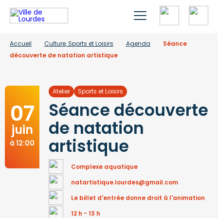
Accueil
Culture, Sports et Loisirs
Agenda
Séance
découverte de natation artistique
Atelier
Sports et Loisirs
07
Séance découverte
de natation
juin
artistique
à 12:00
Complexe aquatique
natartistique.lourdes@gmail.com
Le billet d'entrée donne droit à l'animation
12 h - 13 h