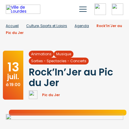
Accueil
Culture, Sports et Loisirs
Agenda
Rock’In’Jer au
Pic du Jer
Animations
Musique
13
Sorties - Spectacles - Concerts
Rock’In’Jer au Pic
juil.
du Jer
à 19:00
Pic du Jer