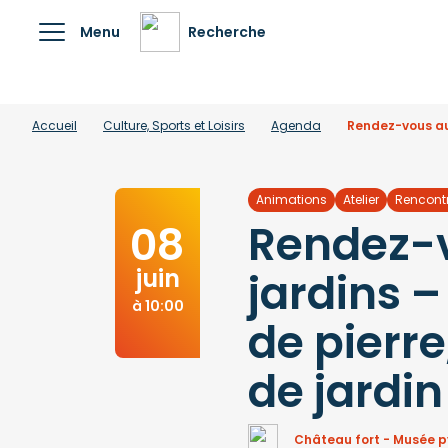
Menu
Recherche
Accueil
Culture, Sports et Loisirs
Agenda
Rendez-vous aux 
Animations
Atelier
Rencont
Rendez-
08
juin
jardins –
à 10:00
de pierre
de jardin
Château fort - Musée 