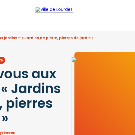
jardins – « Jardins de pierre, pierres de jardin »
re
vous aux
 « Jardins
, pierres
 »
pyrénéen