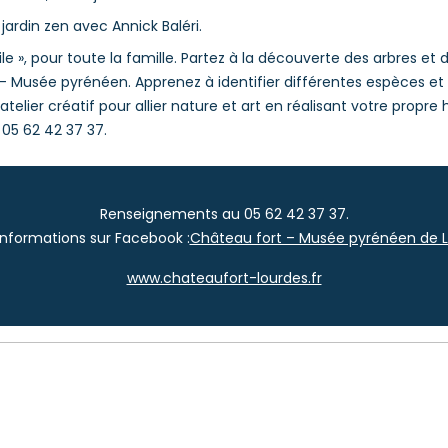
jardin zen avec Annick Baléri.
rgile », pour toute la famille. Partez à la découverte des arbres et
 – Musée pyrénéen. Apprenez à identifier différentes espèces et
 atelier créatif pour allier nature et art en réalisant votre propre
 05 62 42 37 37.
Renseignements au 05 62 42 37 37.
’informations sur Facebook :
Château fort – Musée pyrénéen de 
www.chateaufort-lourdes.fr