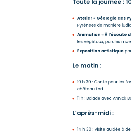
Toute la journée : 10
Atelier « Géologie des 
Pyrénées de manière ludi
Animation « À l’écoute d
les végétaux, paroles mue
Exposition artistique
par
Le matin :
10 h 30 : Conte pour les fa
château fort.
11 h : Balade avec Annick B
L’après-midi :
14 h 30 : Visite guidée à d