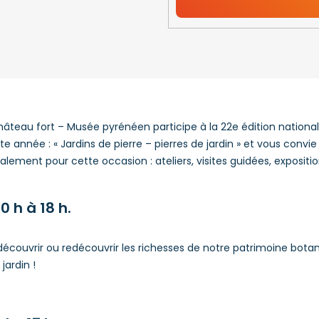
Château fort – Musée pyrénéen participe à la 22e édition nation
 année : « Jardins de pierre – pierres de jardin » et vous convie
alement pour cette occasion : ateliers, visites guidées, exposi
0 h à 18 h.
découvrir ou redécouvrir les richesses de notre patrimoine botan
ardin !