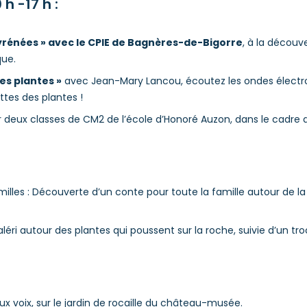
 h -17 h :
Pyrénées » avec le CPIE de Bagnères-de-Bigorre
, à la découv
que.
es plantes »
avec Jean-Mary Lancou, écoutez les ondes élect
ttes des plantes !
 deux classes de CM2 de l’école d’Honoré Auzon, dans le cadre 
milles : Découverte d’un conte pour toute la famille autour de la 
aléri autour des plantes qui poussent sur la roche, suivie d’un tro
eux voix, sur le jardin de rocaille du château-musée.