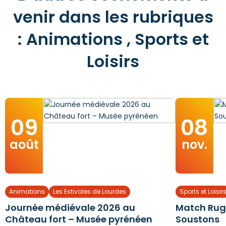
venir dans les rubriques
: Animations , Sports et
Loisirs
09
08
août
nov.
Animations
Les Estivales de Lourdes
Sports et Loisir
Journée médiévale 2026 au
Match Rugb
Château fort – Musée pyrénéen
Soustons