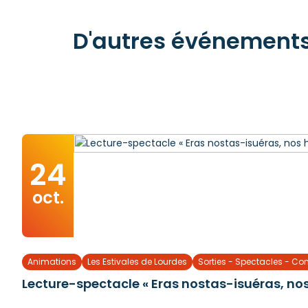
D'autres événements 
24
oct.
Animations
Les Estivales de Lourdes
Sorties - Spectacles - Co
Lecture-spectacle « Eras nostas-isuéras, nos 