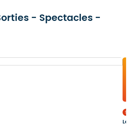
orties - Spectacles -
o
Sor
Les