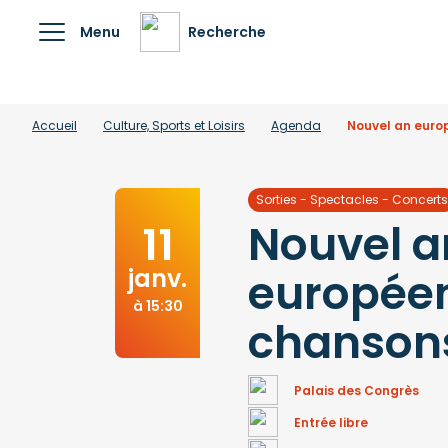
Menu
Recherche
Accueil
Culture, Sports et Loisirs
Agenda
Nouvel an euro
Sorties - Spectacles - Concerts
Nouvel a
11
janv.
europée
à 15:30
chanson
Palais des Congrès
Entrée libre