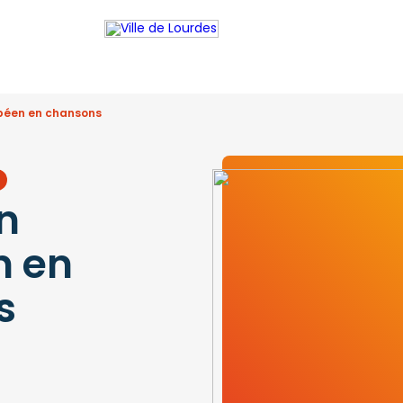
péen en chansons
n
n en
s