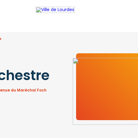
e
rchestre
avenue du Maréchal Foch