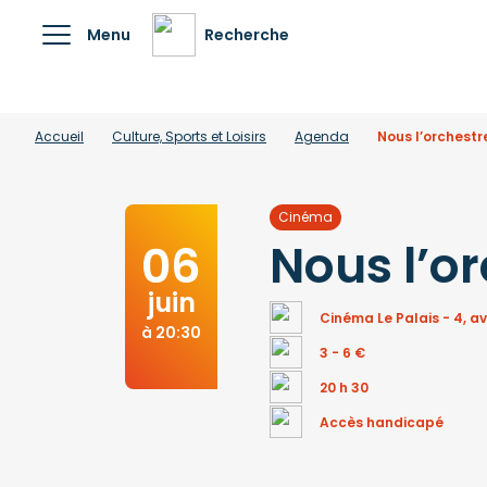
Menu
Recherche
Accueil
Culture, Sports et Loisirs
Agenda
Nous l’orchestr
Cinéma
Nous l’o
06
juin
Cinéma Le Palais - 4, 
à 20:30
3 - 6 €
20 h 30
Accès handicapé