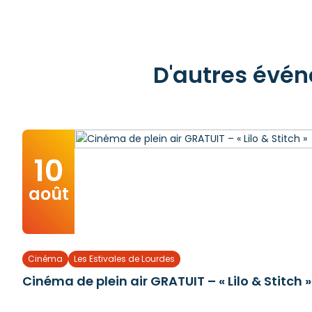
D'autres évén
10
août
Cinéma
Les Estivales de Lourdes
Cinéma de plein air GRATUIT – « Lilo & Stitch »