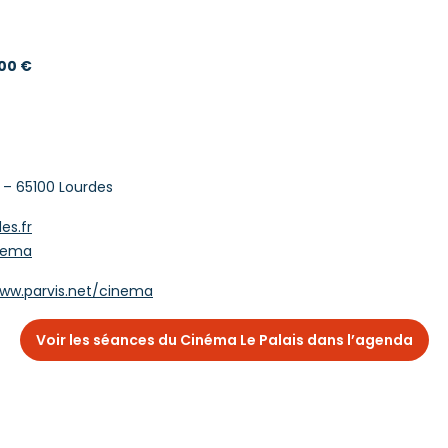
,00 €
 – 65100 Lourdes
es.fr
inema
ww.parvis.net/cinema
Voir les séances du Cinéma Le Palais dans l’agenda