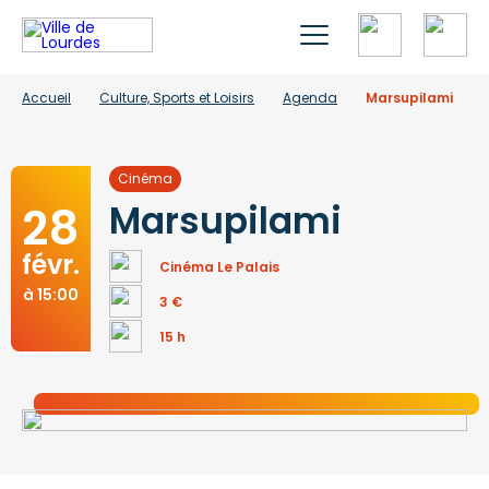
Accueil
Culture, Sports et Loisirs
Agenda
Marsupilami
Cinéma
28
Marsupilami
févr.
Cinéma Le Palais
à 15:00
3 €
15 h