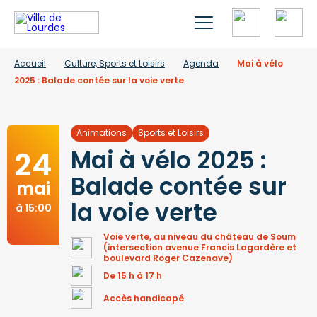
Accueil
Culture, Sports et Loisirs
Agenda
Mai à vélo
2025 : Balade contée sur la voie verte
Animations
Sports et Loisirs
24
Mai à vélo 2025 :
Balade contée sur
mai
la voie verte
à 15:00
Voie verte, au niveau du château de Soum
(intersection avenue Francis Lagardère et
boulevard Roger Cazenave)
De 15 h à 17 h
Accès handicapé