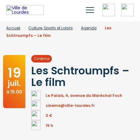
Accueil
Culture, Sports et Loisirs
Agenda
Les
Schtroumpfs – Le film
Cinéma
19
Les Schtroumpfs –
Le film
juil.
à 15:00
Le Palais, 4, avenue du Maréchal Foch
cinema@ville-lourdes.fr
3 €
15 h