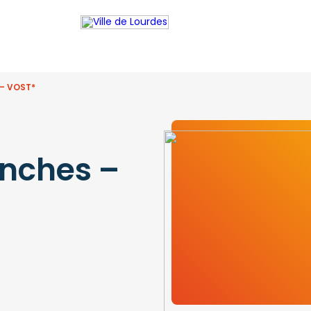
 – VOST*
nches –