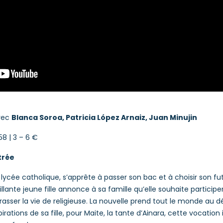
vec
Blanca Soroa, Patricia López Arnaiz, Juan Minujin
 58 | 3 – 6 €
trée
 lycée catholique, s’apprête à passer son bac et à choisir son fut
rillante jeune fille annonce à sa famille qu’elle souhaite particip
sser la vie de religieuse. La nouvelle prend tout le monde au d
irations de sa fille, pour Maite, la tante d’Ainara, cette vocation