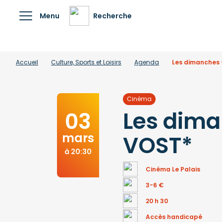
Menu
Recherche
Accueil
Culture, Sports et Loisirs
Agenda
Les dimanches
Cinéma
Les dima
03
mars
VOST*
à 20:30
Cinéma Le Palais
3-6 €
20 h 30
Accès handicapé