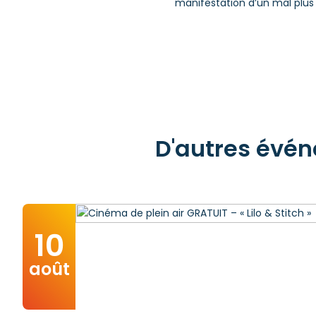
manifestation d’un mal plus
D'autres évén
10
août