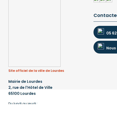
Contacte
05 62
Nous 
Site officiel de la ville de Lourdes
Mairie de Lourdes
2, rue de l'Hôtel de Ville
65100 Lourdes
Du lundi au jeudi :
de 8 h 30 à 12 h et de 13 h 30 à 17 h 30
Fermeture à 17 h le vendredi