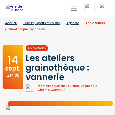
Accueil
Culture, Sports et Loisirs
Agenda
Les ateliers
grainothèque : vannerie
Animations
14
Les ateliers
grainothèque :
sept.
vannerie
à 14:30
Médiathèque de Lourdes, 22 place du
Champ Commun