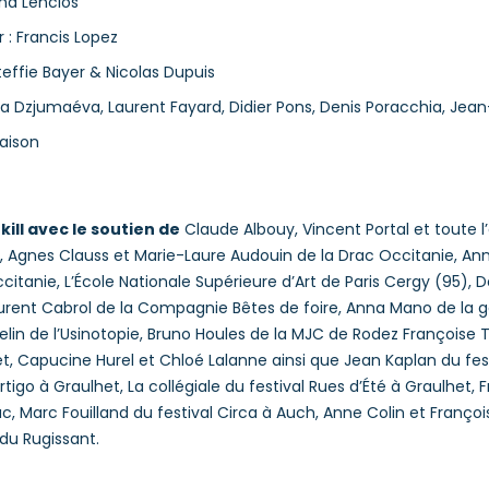
and Lenclos
 : Francis Lopez
effie Bayer & Nicolas Dupuis
a Dzjumaéva, Laurent Fayard, Didier Pons, Denis Poracchia, Jean-
Maison
ill avec le soutien de
Claude Albouy, Vincent Portal et toute l
), Agnes Clauss et Marie-Laure Audouin de la Drac Occitanie, Anne
citanie, L’École Nationale Supérieure d’Art de Paris Cergy (95), 
aurent Cabrol de la Compagnie Bêtes de foire, Anna Mano de la ga
selin de l’Usinotopie, Bruno Houles de la MJC de Rodez Françoise T
et, Capucine Hurel et Chloé Lalanne ainsi que Jean Kaplan du fes
igo à Graulhet, La collégiale du festival Rues d’Été à Graulhet, 
, Marc Fouilland du festival Circa à Auch, Anne Colin et Françoi
du Rugissant.