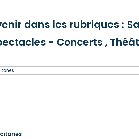
nir dans les rubriques : Sais
ectacles - Concerts , Théâ
ccitanes