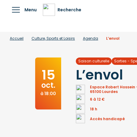
Menu
Recherche
Accueil
Culture, Sports et Loisirs
Agenda
L’envol
Saison culturelle
Sorties - Sp
L’envol
15
oct.
Espace Robert Hossein -
65100 Lourdes
à 18:00
6 à 12 €
18 h
Accès handicapé