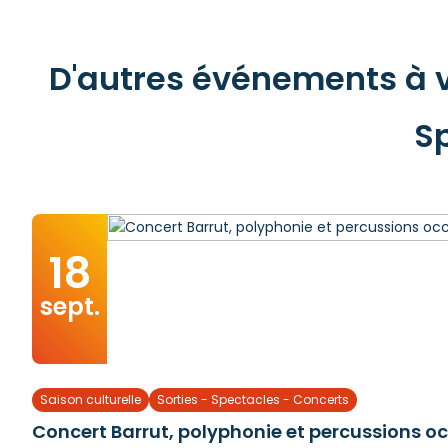
D'autres événements à ve
Sp
18
sept.
Saison culturelle
Sorties - Spectacles - Concerts
Concert Barrut, polyphonie et percussions o