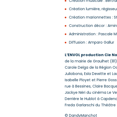
Création musicale : Bertr
Création lumière, régisseur
Création marionnettes : St
Construction décor : Amin
Administration : Pascale 
Diffusion : Amparo Gallur
L’ENVOL production Cie Nok
de la mairie de Graulhet (81
Carole Delga de la Région Oc
Juliobona, Esla Dewitte et L
Isabelle Ployet et Pierre Gos
rue à Bessines, Claire Bacqu
Jackye Néri du cinéma Le Vert
Derrière le Hublot à Capdenac
Freda Garlarschi du Théâtre 
© DandyManchot