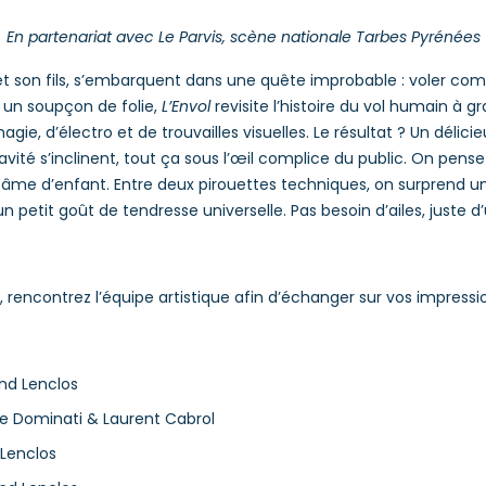
En partenariat avec Le Parvis, scène nationale Tarbes Pyrénées
et son fils, s’embarquent dans une quête improbable : voler com
 un soupçon de folie,
L’Envol
revisite l’histoire du vol humain à g
ie, d’électro et de trouvailles visuelles. Le résultat ? Un délicie
gravité s’inclinent, tout ça sous l’œil complice du public. On pens
 âme d’enfant. Entre deux pirouettes techniques, on surprend une
n petit goût de tendresse universelle. Pas besoin d’ailes, juste d
n, rencontrez l’équipe artistique afin d’échanger sur vos impressio
and Lenclos
tte Dominati & Laurent Cabrol
 Lenclos