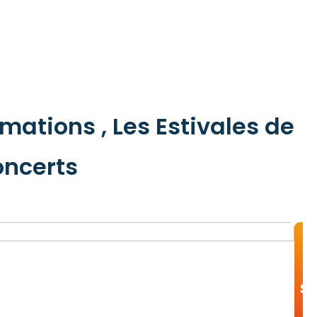
mations , Les Estivales de
oncerts
se