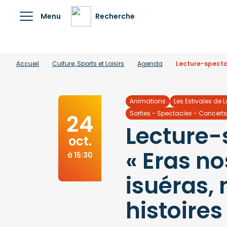
Menu
Recherche
Accueil
Culture, Sports et Loisirs
Agenda
Lecture-spectac
Animations
Les Estivales de 
24
Sorties - Spectacles - Concerts
Lecture-
oct.
« Eras n
à 15:30
isuéras, 
histoires