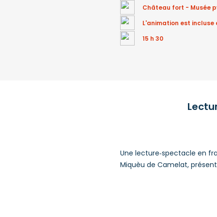
Château fort - Musée 
L'animation est incluse 
15 h 30
Lectur
Une lecture‑spectacle en fran
Miquèu de Camelat, présentée