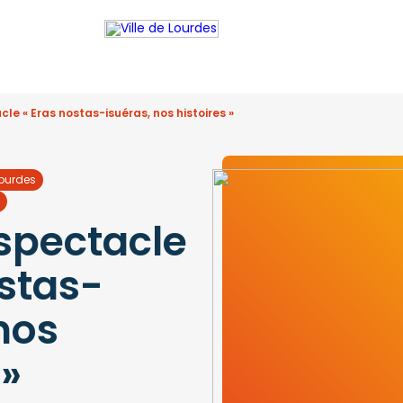
le « Eras nostas-isuéras, nos histoires »
Lourdes
spectacle
ostas-
nos
 »