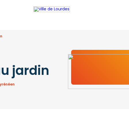
in
u jardin
pyrénéen