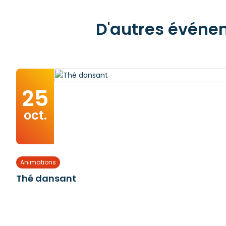
D'autres événem
25
oct.
Animations
Thé dansant