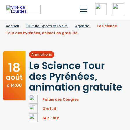
Accueil
Culture, Sports et Loisirs
Agenda
Le Science
Tour des Pyrénées, animation gratuite
Animations
18
Le Science Tour
des Pyrénées,
août
animation gratuite
à 14:00
Palais des Congrès
Gratuit
14 h -18 h