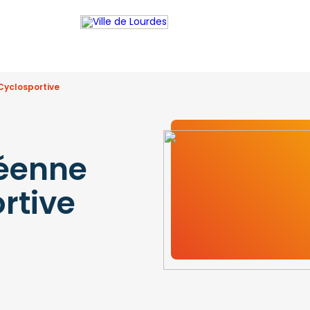
Cyclosportive
néenne
rtive