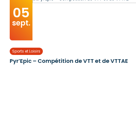
05
sept.
Sports et Loisirs
Pyr’Epic – Compétition de VTT et de VTTAE