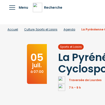
Menu
Recherche
Accueil
Culture, Sports et Loisirs
Agenda
La Pyrénéenne 
Sports et Loisirs
La Pyré
05
juil.
Cyclospo
à 07:00
Traversée de Lourdes
7 h - 9 h