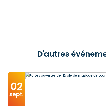
D'autres événemen
02
sept.