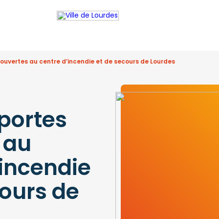
ouvertes au centre d’incendie et de secours de Lourdes
portes
 au
’incendie
cours de