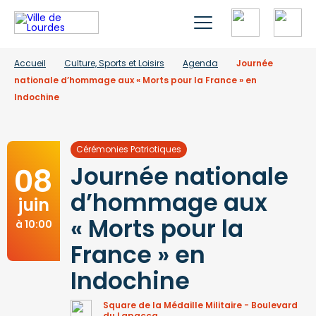
Accueil
Culture, Sports et Loisirs
Agenda
Journée
nationale d’hommage aux « Morts pour la France » en
Indochine
Cérémonies Patriotiques
08
Journée nationale
d’hommage aux
juin
« Morts pour la
à 10:00
France » en
Indochine
Square de la Médaille Militaire - Boulevard
du Lapacca