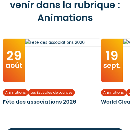
venir dans la rubrique :
Animations
29
19
août
sept.
Animations
Les Estivales de Lourdes
Animations
Fête des associations 2026
World Cle