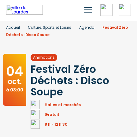
Accueil
Culture, Sports et Loisirs
Agenda
Festival Zéro
Déchets : Disco Soupe
Animations
04
Festival Zéro
Déchets : Disco
oct.
Soupe
à 08:00
Halles et marchés
Gratuit
8 h - 12 h 30