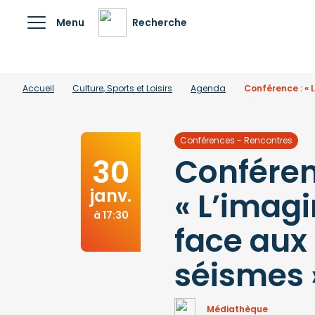
Menu
Recherche
Accueil
Culture, Sports et Loisirs
Agenda
Conférence : « 
Conférences - Rencontres
Conféren
30
janv.
« L’imagi
à 17:30
face aux
séismes 
Médiathèque