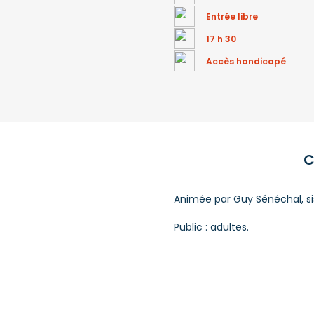
Entrée libre
17 h 30
Accès handicapé
C
Animée par Guy Sénéchal, si
Public : adultes.