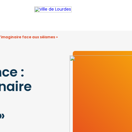
L’imaginaire face aux séismes »
ce :
naire
»