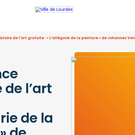
toire de l’art gratuite : « L’allégorie de la peinture » de Johannes Ve
nce
 de l’art
rie de la
» de