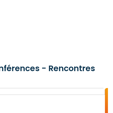
onférences - Rencontres
d