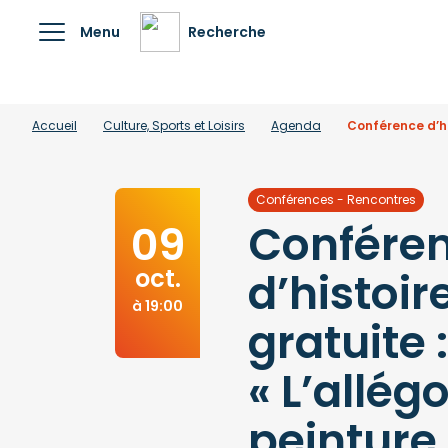
Menu
Recherche
Accueil
Culture, Sports et Loisirs
Agenda
Conférence d’his
Conférences - Rencontres
Confére
09
oct.
d’histoire
à 19:00
gratuite :
« L’allégo
peinture 