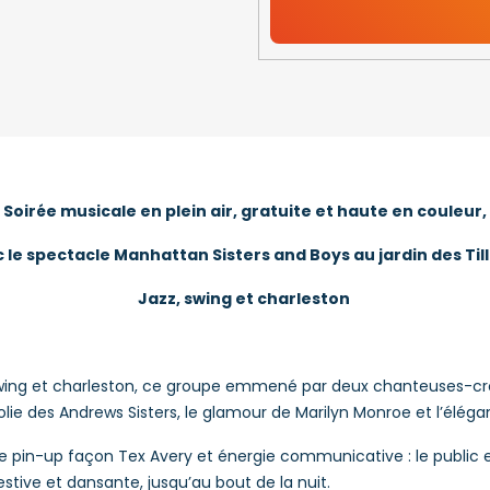
Soirée musicale en plein air, gratuite et haute en couleur,
 le spectacle Manhattan Sisters and Boys au jardin des Till
Jazz, swing et charleston
 swing et charleston, ce groupe emmené par deux chanteuses-c
 folie des Andrews Sisters, le glamour de Marilyn Monroe et l’élég
 pin-up façon Tex Avery et énergie communicative : le public 
festive et dansante, jusqu’au bout de la nuit.