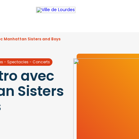
ec Manhattan Sisters and Boys
es - Spectacles - Concerts
tro avec
n Sisters
s