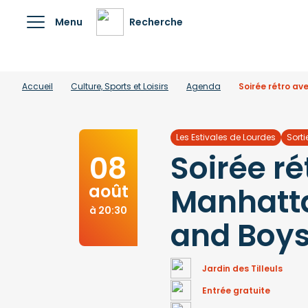
Menu
Recherche
Accueil
Culture, Sports et Loisirs
Agenda
Soirée rétro av
Les Estivales de Lourdes
Sorti
Soirée ré
08
août
Manhatta
à 20:30
and Boy
Jardin des Tilleuls
Entrée gratuite