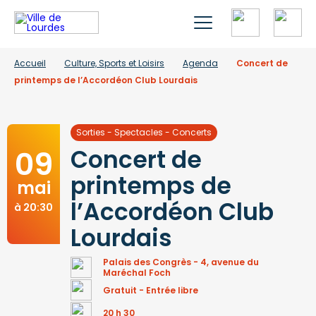
Accueil
Culture, Sports et Loisirs
Agenda
Concert de
printemps de l’Accordéon Club Lourdais
Sorties - Spectacles - Concerts
09
Concert de
printemps de
mai
l’Accordéon Club
à 20:30
Lourdais
Palais des Congrès - 4, avenue du
Maréchal Foch
Gratuit - Entrée libre
20 h 30