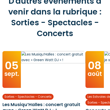
D'autres événements à
venir dans la rubrique :
Sorties - Spectacles -
Concerts
05
08
sept.
août
Sorties - Spectacles - Concerts
Les Estivales d
Sorties - Spec
Les Musiqu’Halles : concert gratuit