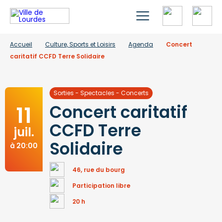
Accueil
Culture, Sports et Loisirs
Agenda
Concert
caritatif CCFD Terre Solidaire
Sorties - Spectacles - Concerts
11
Concert caritatif
CCFD Terre
juil.
Solidaire
à 20:00
46, rue du bourg
Participation libre
20 h